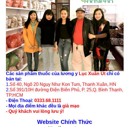
Các sản phẩm thuốc của lương y
Lục Xuân Út
chỉ có
bán tại:
1.
Số 40, Ngõ 20 Ngụy Như Kon Tum, Thanh Xuân, HN
2.
Số 391/10H đường Điện Biên Phủ, P. 25,Q. Bình Thạnh,
TP.HCM
- Điện Thoại:
0333.68.1111
- Mọi địa điểm khác đều là
giả mạo
- Quý khách vui lòng lưu ý!
Website Chính Thức