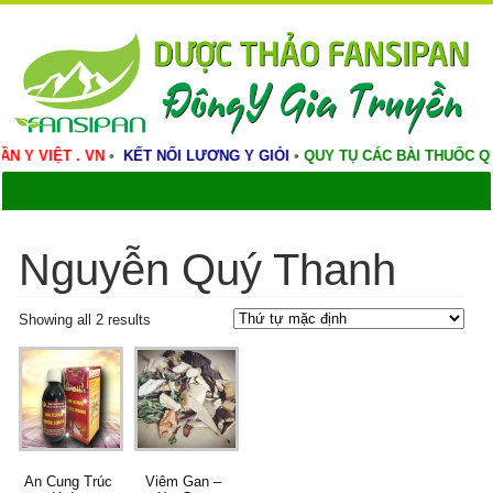
VIỆT . VN
•
KẾT NỐI LƯƠNG Y GIỎI
•
QUY TỤ CÁC BÀI THUỐC QUÝ
•
Nguyễn Quý Thanh
Showing all 2 results
An Cung Trúc
Viêm Gan –