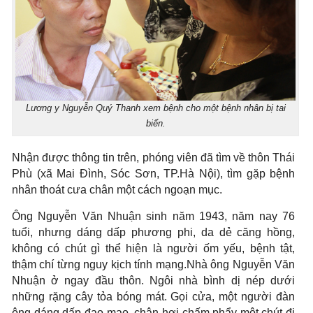
Lương y Nguyễn Quý Thanh xem bệnh cho một bệnh nhân bị tai
biến.
Nhận được thông tin trên, phóng viên đã tìm về thôn Thái
Phù (xã Mai Đình, Sóc Sơn, TP.Hà Nội), tìm gặp bệnh
nhân thoát cưa chân một cách ngoạn mục.
Ông Nguyễn Văn Nhuận sinh năm 1943, năm nay 76
tuổi, nhưng dáng dấp phương phi, da dẻ căng hồng,
không có chút gì thể hiện là người ốm yếu, bệnh tật,
thậm chí từng nguy kịch tính mạng.Nhà ông Nguyễn Văn
Nhuận ở ngay đầu thôn. Ngôi nhà bình dị nép dưới
những rặng cây tỏa bóng mát. Gọi cửa, một người đàn
ông dáng dấp đạo mạo, chân hơi chấm phẩy một chút đi