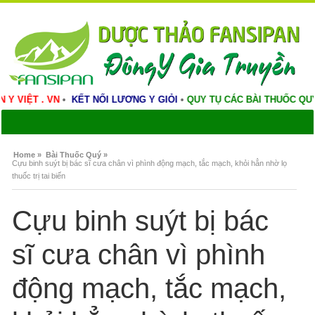
 VN
•
KẾT NỐI LƯƠNG Y GIỎI
•
QUY TỤ CÁC BÀI THUỐC QUÝ
•
VINH D
Home »
Bài Thuốc Quý »
Cựu binh suýt bị bác sĩ cưa chân vì phình động mạch, tắc mạch, khỏi hẳn nhờ lọ
thuốc trị tai biến
Cựu binh suýt bị bác
sĩ cưa chân vì phình
động mạch, tắc mạch,