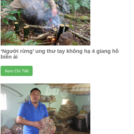
‘Người rừng’ ung thư tay không hạ 4 giang hồ
biên ải
Xem Chi Tiết