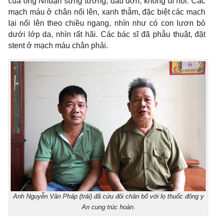
của ông Nhuận sưng tướng, đau đớn, không đi nổi. Các
mạch máu ở chân nổi lên, xanh thẫm, đặc biệt các mạch
lại nổi lên theo chiều ngang, nhìn như có con lươn bò
dưới lớp da, nhìn rất hãi. Các bác sĩ đã phẫu thuật, đặt
stent ở mạch máu chân phải.
Anh Nguyễn Văn Pháp (trái) đã cứu đôi chân bố với lọ thuốc đông y
An cung trúc hoàn.