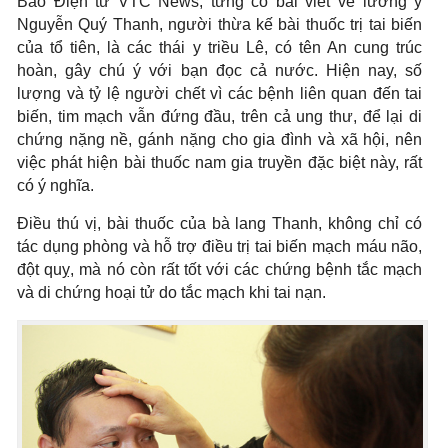
Báo Điện tử VTC News, từng có bài viết về lương y
Nguyễn Quý Thanh, người thừa kế bài thuốc trị tai biến
của tổ tiên, là các thái y triều Lê, có tên An cung trúc
hoàn, gây chú ý với bạn đọc cả nước. Hiện nay, số
lượng và tỷ lệ người chết vì các bệnh liên quan đến tai
biến, tim mạch vẫn đứng đầu, trên cả ung thư, để lại di
chứng nặng nề, gánh nặng cho gia đình và xã hội, nên
việc phát hiện bài thuốc nam gia truyền đặc biệt này, rất
có ý nghĩa.
Điều thú vị, bài thuốc của bà lang Thanh, không chỉ có
tác dụng phòng và hỗ trợ điều trị tai biến mạch máu não,
đột quỵ, mà nó còn rất tốt với các chứng bệnh tắc mạch
và di chứng hoại tử do tắc mạch khi tai nạn.