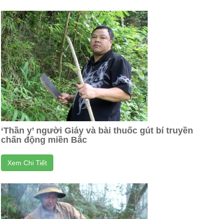
‘Thần y’ người Giáy và bài thuốc gút bí truyền
chấn động miền Bắc
Xem Chi Tiết