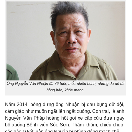
Ông Nguyễn Văn Nhuận đã 76 tuổi, mắc nhiều bệnh, nhưng da dẻ rất
hồng hào, khỏe mạnh.
Năm 2014, bỗng dưng ông Nhuận bị đau bụng dữ dội,
cảm giác như muốn ngất lên ngất xuống. Con trai, là anh
Nguyễn Văn Pháp hoảng hốt gọi xe cấp cứu đưa ngay
bố xuống Bệnh viện Sóc Sơn. Thăm khám, chiếu chụp,
các bác sĩ kết luận ông Nhuận bị phình động mạch chủ.