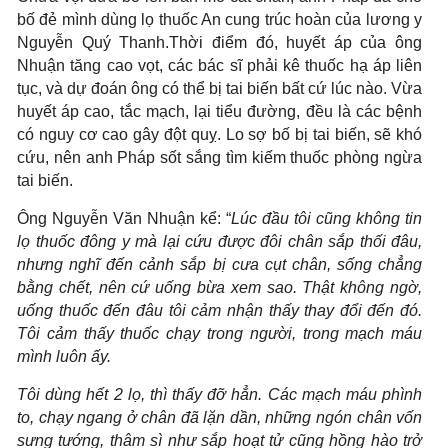
bố đẻ mình dùng lọ thuốc An cung trúc hoàn của lương y
Nguyễn Quý Thanh.Thời điểm đó, huyết áp của ông
Nhuận tăng cao vọt, các bác sĩ phải kê thuốc hạ áp liên
tục, và dự đoán ông có thể bị tai biến bất cứ lúc nào. Vừa
huyết áp cao, tắc mạch, lại tiểu đường, đều là các bệnh
có nguy cơ cao gây đột quỵ. Lo sợ bố bị tai biến, sẽ khó
cứu, nên anh Pháp sốt sắng tìm kiếm thuốc phòng ngừa
tai biến.
Ông Nguyễn Văn Nhuận kể: “
Lúc đầu tôi cũng không tin
lọ thuốc đông y mà lại cứu được đôi chân sắp thối đâu,
nhưng nghĩ đến cảnh sắp bị cưa cụt chân, sống chẳng
bằng chết, nên cứ uống bừa xem sao. Thật không ngờ,
uống thuốc đến đâu tôi cảm nhận thấy thay đổi đến đó.
Tôi cảm thấy thuốc chạy trong người, trong mạch máu
mình luôn ấy.
Tôi dùng hết 2 lọ, thì thấy đỡ hẳn. Các mạch máu phình
to, chạy ngang ở chân đã lặn dần, những ngón chân vốn
sưng tướng, thâm sì như sắp hoạt tử cũng hồng hào trở