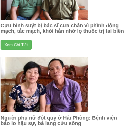
Cựu binh suýt bị bác sĩ cưa chân vì phình động
mạch, tắc mạch, khỏi hẳn nhờ lọ thuốc trị tai biến
Xem Chi Tiết
Người phụ nữ đột quỵ ở Hải Phòng: Bệnh viện
bảo lo hậu sự, bà lang cứu sống