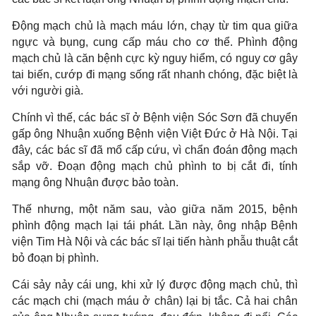
Động mạch chủ là mạch máu lớn, chạy từ tim qua giữa
ngực và bụng, cung cấp máu cho cơ thể. Phình động
mạch chủ là căn bệnh cực kỳ nguy hiểm, có nguy cơ gây
tai biến, cướp đi mạng sống rất nhanh chóng, đặc biệt là
với người già.
Chính vì thế, các bác sĩ ở Bệnh viện Sóc Sơn đã chuyển
gấp ông Nhuận xuống Bệnh viện Việt Đức ở Hà Nội. Tại
đây, các bác sĩ đã mổ cấp cứu, vì chẩn đoán động mạch
sắp vỡ. Đoạn động mạch chủ phình to bị cắt đi, tính
mạng ông Nhuận được bảo toàn.
Thế nhưng, một năm sau, vào giữa năm 2015, bệnh
phình động mạch lại tái phát. Lần này, ông nhập Bệnh
viện Tim Hà Nội và các bác sĩ lại tiến hành phẫu thuật cắt
bỏ đoạn bị phình.
Cái sảy nảy cái ung, khi xử lý được động mạch chủ, thì
các mạch chi (mạch máu ở chân) lại bị tắc. Cả hai chân