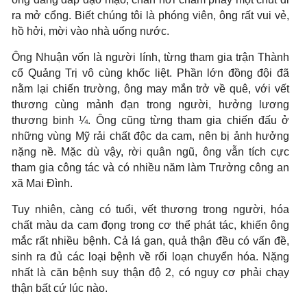
ra mở cổng. Biết chúng tôi là phóng viên, ông rất vui vẻ,
hồ hởi, mời vào nhà uống nước.
Ông Nhuận vốn là người lính, từng tham gia trận Thành
cổ Quảng Trị vô cùng khốc liệt. Phần lớn đồng đội đã
nằm lại chiến trường, ông may mắn trở về quê, với vết
thương cùng mảnh đạn trong người, hưởng lương
thương binh ¼. Ông cũng từng tham gia chiến đấu ở
những vùng Mỹ rải chất độc da cam, nên bị ảnh hưởng
nặng nề. Mặc dù vậy, rời quân ngũ, ông vẫn tích cực
tham gia công tác và có nhiều năm làm Trưởng công an
xã Mai Đình.
Tuy nhiên, càng có tuổi, vết thương trong người, hóa
chất màu da cam đọng trong cơ thể phát tác, khiến ông
mắc rất nhiều bệnh. Cả lá gan, quả thận đều có vấn đề,
sinh ra đủ các loại bệnh về rối loạn chuyển hóa. Nặng
nhất là căn bệnh suy thận độ 2, có nguy cơ phải chạy
thận bất cứ lúc nào.