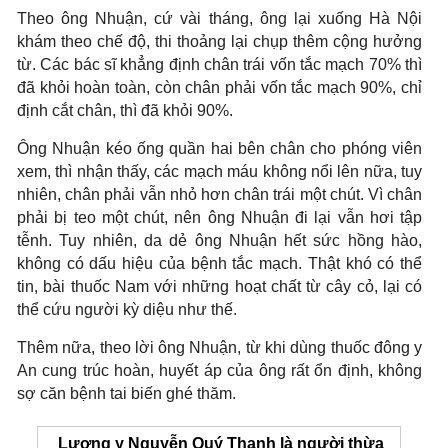
Theo ông Nhuận, cứ vài tháng, ông lại xuống Hà Nội
khám theo chế độ, thi thoảng lại chụp thêm cộng hưởng
từ. Các bác sĩ khẳng định chân trái vốn tắc mạch 70% thì
đã khỏi hoàn toàn, còn chân phải vốn tắc mạch 90%, chỉ
định cắt chân, thì đã khỏi 90%.
Ông Nhuận kéo ống quần hai bên chân cho phóng viên
xem, thì nhận thấy, các mạch máu không nổi lên nữa, tuy
nhiên, chân phải vẫn nhỏ hơn chân trái một chút. Vì chân
phải bị teo một chút, nên ông Nhuận đi lại vẫn hơi tập
tễnh. Tuy nhiên, da dẻ ông Nhuận hết sức hồng hào,
không có dấu hiệu của bệnh tắc mạch. Thật khó có thể
tin, bài thuốc Nam với những hoạt chất từ cây cỏ, lại có
thể cứu người kỳ diệu như thế.
Thêm nữa, theo lời ông Nhuận, từ khi dùng thuốc đông y
An cung trúc hoàn, huyết áp của ông rất ổn định, không
sợ căn bệnh tai biến ghé thăm.
Lương y Nguyễn Quý Thanh là người thừa