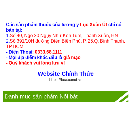
Các sản phẩm thuốc của lương y
Lục Xuân Út
chỉ có
bán tại:
1.
Số 40, Ngõ 20 Ngụy Như Kon Tum, Thanh Xuân, HN
2.
Số 391/10H đường Điện Biên Phủ, P. 25,Q. Bình Thạnh,
TP.HCM
- Điện Thoại:
0333.68.1111
- Mọi địa điểm khác đều là
giả mạo
- Quý khách vui lòng lưu ý!
Website Chính Thức
https://lucxuanut.vn
Danh mục sản phẩm Nổi bật