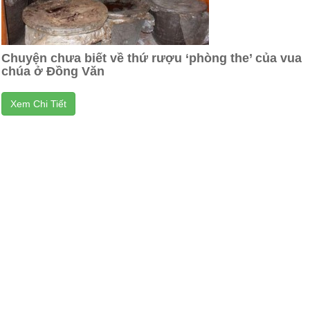
Chuyện chưa biết về thứ rượu ‘phòng the’ của vua
chúa ở Đồng Văn
Xem Chi Tiết