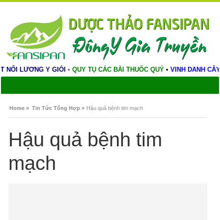
ẦN Y VIỆT . VN
•
KẾT NỐI LƯƠNG Y GIỎI
•
QUY TỤ CÁC BÀI THUỐC 
Home »
Tin Tức Tổng Hợp »
Hậu quả bệnh tim mạch
Hậu quả bệnh tim
mạch