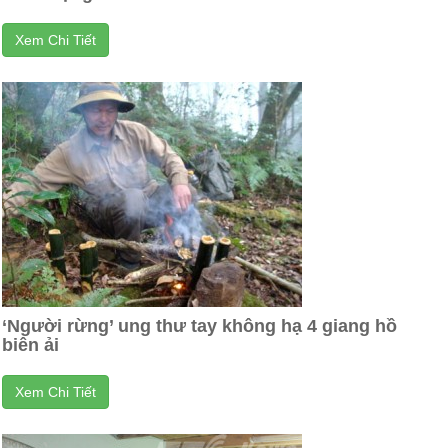
Xem Chi Tiết
‘Người rừng’ ung thư tay không hạ 4 giang hồ
biên ải
Xem Chi Tiết