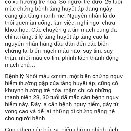
có xu hướng trẻ hóa. Số người trẻ dưới 25 tuổi
mắc chứng bệnh tăng huyết áp đang ngày
càng gia tăng mạnh mẽ. Nguyên nhân là do
thói quen ăn uống, làm việc, nghỉ ngơi chưa
khoa học. Các chuyên gia tim mạch cũng đã
chỉ ra rằng, tỉ lệ tăng huyết áp tăng cao là
nguyên nhân hàng đầu dẫn đến các biến
chứng tai biến mạch máu não, suy tim, suy
thận, nhồi máu cơ tim, phình tách thành động
mạch chủ…
Bệnh lý Nhồi máu cơ tim, một biến chứng nguy
hiểm thường gặp của tăng huyết áp, cũng có
khuynh hướng trẻ hóa, thậm chí có những
thanh niên 28, 30 tuổi đã mắc căn bệnh nguy
hiểm này. Đây là căn bệnh nguy hiểm, gây tử
vong cao và để lại những di chứng nặng nề
cho người bệnh.
Cũng theo các bác sĩ, biến chứng phình tách