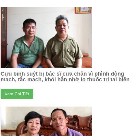
Cựu binh suýt bị bác sĩ cưa chân vì phình động
mạch, tắc mạch, khỏi hẳn nhờ lọ thuốc trị tai biến
Xem Chi Tiết