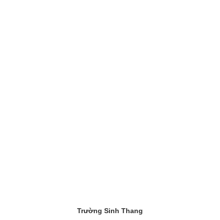
Trường Sinh Thang
CÓ THỂ BẠN QUAN TÂM
Thuốc Chữa Gút Lục Xuân Út