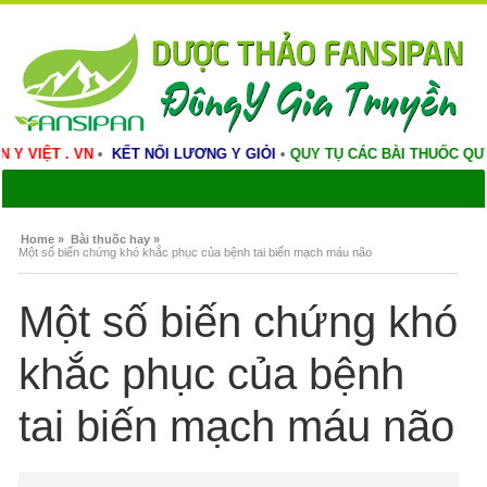
N
•
KẾT NỐI LƯƠNG Y GIỎI
•
QUY TỤ CÁC BÀI THUỐC QUÝ
•
VINH DA
Home »
Bài thuốc hay »
Một số biến chứng khó khắc phục của bệnh tai biến mạch máu não
Một số biến chứng khó
khắc phục của bệnh
tai biến mạch máu não