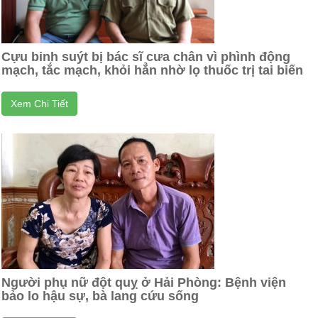
Cựu binh suýt bị bác sĩ cưa chân vì phình động
mạch, tắc mạch, khỏi hẳn nhờ lọ thuốc trị tai biến
Xem Chi Tiết
Người phụ nữ đột quỵ ở Hải Phòng: Bệnh viện
bảo lo hậu sự, bà lang cứu sống