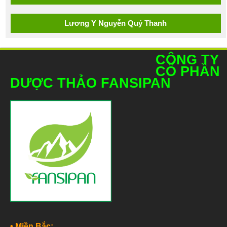
Lương Y Nguyễn Quý Thanh
CÔNG TY
CỔ PHẦN
DƯỢC THẢO FANSIPAN
• Miền Bắc: