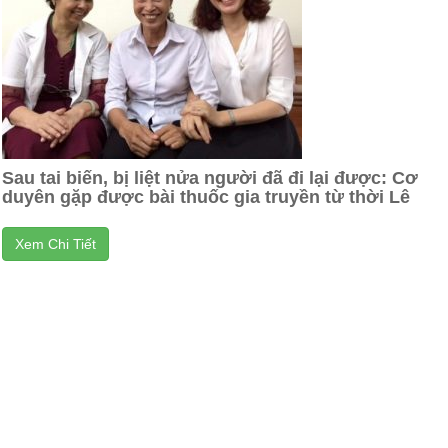
Sau tai biến, bị liệt nửa người đã đi lại được: Cơ
duyên gặp được bài thuốc gia truyền từ thời Lê
Xem Chi Tiết