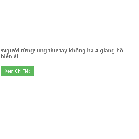
‘Người rừng’ ung thư tay không hạ 4 giang hồ
biên ải
Xem Chi Tiết