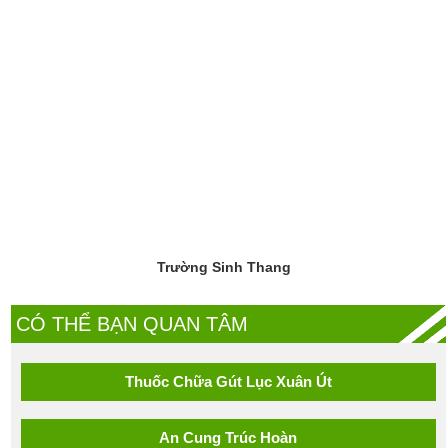
Trường Sinh Thang
CÓ THỂ BẠN QUAN TÂM
Thuốc Chữa Gút Lục Xuân Út
An Cung Trúc Hoàn