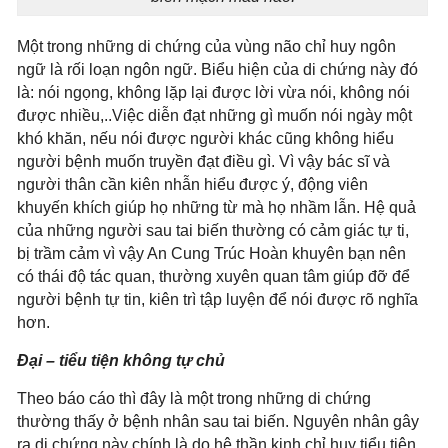
Một trong những di chứng của vùng não chỉ huy ngôn
ngữ là rối loạn ngôn ngữ. Biểu hiện của di chứng này đó
là: nói ngọng, không lặp lại được lời vừa nói, không nói
được nhiều,..Việc diễn đạt những gì muốn nói ngày một
khó khăn, nếu nói được người khác cũng không hiểu
người bệnh muốn truyền đạt điều gì. Vì vậy bác sĩ và
người thân cần kiên nhẫn hiểu được ý, động viên
khuyến khích giúp họ những từ mà họ nhầm lẫn. Hệ quả
của những người sau tai biến thường có cảm giác tự ti,
bị trầm cảm vì vậy An Cung Trúc Hoàn khuyên bạn nên
có thái độ tác quan, thường xuyên quan tâm giúp đỡ để
người bệnh tự tin, kiên trì tập luyện để nói được rõ nghĩa
hơn.
Đại – tiểu tiện không tự chủ
Theo báo cáo thì đây là một trong những di chứng
thường thấy ở bệnh nhân sau tai biến. Nguyên nhân gây
ra di chứng này chính là do hệ thần kinh chỉ huy tiểu tiện