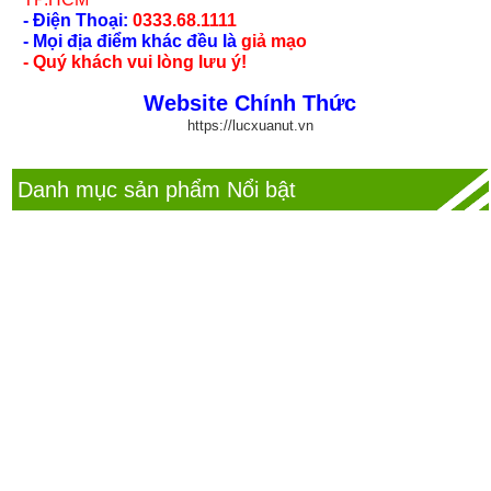
- Điện Thoại:
0333.68.1111
- Mọi địa điểm khác đều là
giả mạo
- Quý khách vui lòng lưu ý!
Website Chính Thức
https://lucxuanut.vn
Danh mục sản phẩm Nổi bật