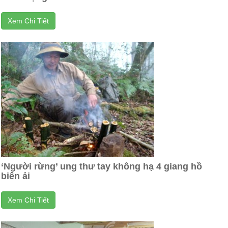
Xem Chi Tiết
‘Người rừng’ ung thư tay không hạ 4 giang hồ
biên ải
Xem Chi Tiết