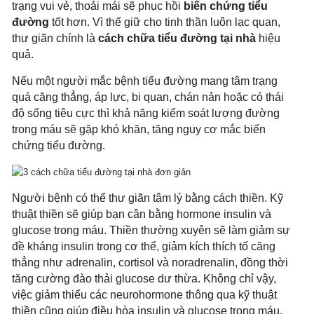
trạng vui vẻ, thoải mái sẽ phục hồi
biến chứng tiểu
đường
tốt hơn. Vì thế giữ cho tinh thần luôn lạc quan,
thư giãn chính là
cách chữa tiểu đường tại nhà
hiệu
quả.
Nếu một người mắc bệnh tiểu đường mang tâm trạng
quá căng thẳng, áp lực, bi quan, chán nản hoặc có thái
độ sống tiêu cực thì khả năng kiểm soát lượng đường
trong máu sẽ gặp khó khăn, tăng nguy cơ mắc biến
chứng tiểu đường.
Người bệnh có thể thư giãn tâm lý bằng cách thiền. Kỹ
thuật thiền sẽ giúp bạn cân bằng hormone insulin và
glucose trong máu. Thiền thường xuyên sẽ làm giảm sự
đề kháng insulin trong cơ thể, giảm kích thích tố căng
thẳng như adrenalin, cortisol và noradrenalin, đồng thời
tăng cường đào thải glucose dư thừa. Không chỉ vậy,
việc giảm thiểu các neurohormone thông qua kỹ thuật
thiền cũng giúp điều hòa insulin và glucose trong máu.