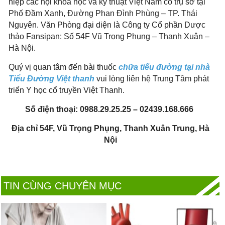
hiệp các hội khoa học và kỹ thuật Việt Nam có trụ sở tại
Phố Đầm Xanh, Đường Phan Đình Phùng – TP. Thái
Nguyên. Văn Phòng đại diện là Công ty Cổ phần Dược
thảo Fansipan: Số 54F Vũ Trọng Phụng – Thanh Xuân –
Hà Nội.
Quý vị quan tâm đến bài thuốc
chữa tiểu đường tại nhà
Tiểu Đường Việt thanh
vui lòng liên hệ Trung Tâm phát
triển Y học cổ truyền Việt Thanh.
Số điện thoại:
0988.29.25.25 – 02439.168.666
Địa chỉ 54F, Vũ Trọng Phụng, Thanh Xuân Trung, Hà
Nội
TIN CÙNG CHUYÊN MỤC