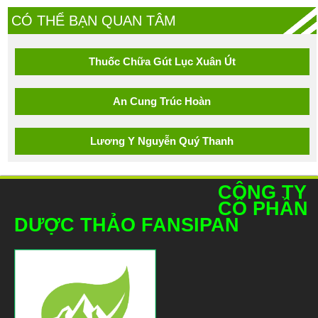
CÓ THỂ BẠN QUAN TÂM
Thuốc Chữa Gút Lục Xuân Út
An Cung Trúc Hoàn
Lương Y Nguyễn Quý Thanh
CÔNG TY
CỔ PHẦN
DƯỢC THẢO FANSIPAN