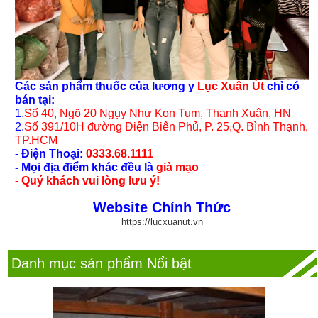
Các sản phẩm thuốc của lương y
Lục Xuân Út
chỉ có
bán tại:
1.
Số 40, Ngõ 20 Ngụy Như Kon Tum, Thanh Xuân, HN
2.
Số 391/10H đường Điện Biên Phủ, P. 25,Q. Bình Thạnh,
TP.HCM
- Điện Thoại:
0333.68.1111
- Mọi địa điểm khác đều là
giả mạo
- Quý khách vui lòng lưu ý!
Website Chính Thức
https://lucxuanut.vn
Danh mục sản phẩm Nổi bật