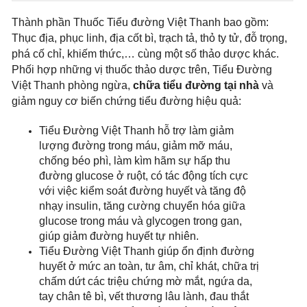
Thành phần Thuốc Tiểu đường Việt Thanh bao gồm:
Thục địa, phục linh, địa cốt bì, trạch tả, thỏ ty tử, đỗ trọng,
phá cố chỉ, khiếm thức,… cùng một số thảo dược khác.
Phối hợp những vị thuốc thảo dược trên, Tiểu Đường
Việt Thanh phòng ngừa,
chữa tiểu đường tại nhà
và
giảm nguy cơ biến chứng tiểu đường hiệu quả:
Tiểu Đường Việt Thanh hỗ trợ làm giảm
lượng đường trong máu, giảm mỡ máu,
chống béo phì, làm kìm hãm sự hấp thu
đường glucose ở ruột, có tác động tích cực
với việc kiểm soát đường huyết và tăng độ
nhạy insulin, tăng cường chuyển hóa giữa
glucose trong máu và glycogen trong gan,
giúp giảm đường huyết tự nhiên.
Tiểu Đường Việt Thanh giúp ổn định đường
huyết ở mức an toàn, tư âm, chỉ khát, chữa trị
chấm dứt các triệu chứng mờ mắt, ngứa da,
tay chân tê bì, vết thương lâu lành, đau thắt