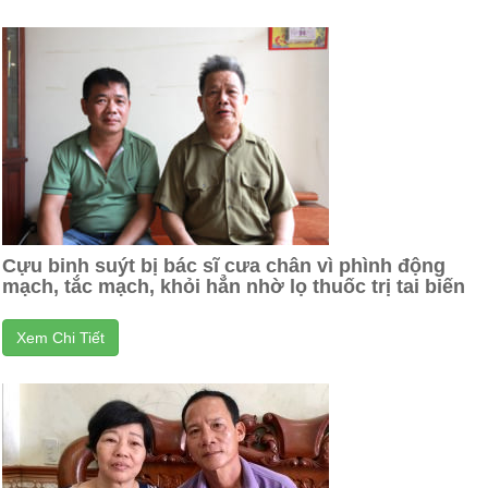
Cựu binh suýt bị bác sĩ cưa chân vì phình động
mạch, tắc mạch, khỏi hẳn nhờ lọ thuốc trị tai biến
Xem Chi Tiết