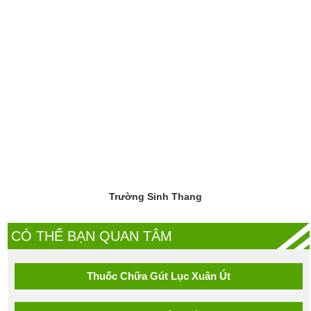
Trường Sinh Thang
CÓ THỂ BẠN QUAN TÂM
Thuốc Chữa Gút Lục Xuân Út
An Cung Trúc Hoàn
Lương Y Nguyễn Quý Thanh