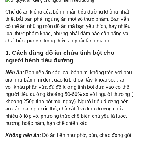
Chế độ ăn kiêng của bệnh nhân tiểu đường không nhất
thiết bắt bạn phải ngừng ăn một số thực phẩm. Bạn vẫn
có thể ăn những món đồ ăn mà bạn yêu thích, hay nhiều
loại thực phẩm khác, nhưng phải đảm bảo cân bằng và
chất béo, protein trong thức ăn phải lành mạnh.
1. Cách dùng đồ ăn chứa tinh bột cho
người bệnh tiểu đường
Nên ăn:
Bạn nên ăn các loại bánh mì không trộn với phụ
gia như bánh mì đen, gạo lứt, khoai tây, khoai sọ… ăn
với khẩu phần vừa đủ để lượng tinh bột đưa vào cơ thể
người tiểu đường khoảng 50-60% so với người thường (
khoảng 250g tinh bột mỗi ngày). Người tiểu đường nên
ăn các loại ngũ cốc thô, chà xát ít vì dinh dưỡng chứa
nhiều ở lớp vỏ, phương thức chế biến chủ yếu là luộc,
nướng hoặc hầm, hạn chế chiên xào.
Không nên ăn:
Đồ ăn liền như phở, bún, cháo đóng gói.