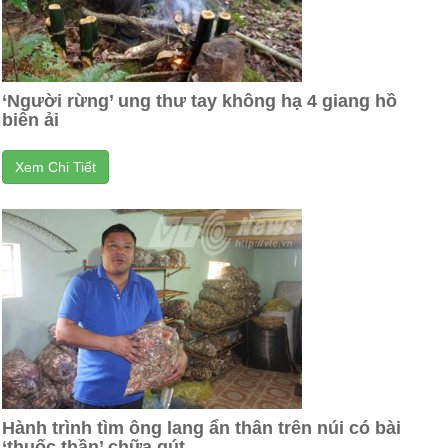
‘Người rừng’ ung thư tay không hạ 4 giang hồ
biên ải
Xem Chi Tiết
Hành trình tìm ông lang ẩn thân trên núi có bài
‘thuốc thần’ chữa gút