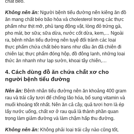
chất béo.
Không nên ăn:
Người bệnh tiểu đường nên kiêng ăn đồ
ăn mang chất béo bão hòa và cholesterol trong các thực
phẩm như thịt mỡ, phủ tạng động vật, lòng đỏ trứng gà,
pho mát, bơ sữa; sữa dừa, nước cốt dừa, kem,… Ngoài
ra, bệnh nhân tiểu đường nên tuyệ đối tránh các loại
thực phẩm chứa chất béo trans như dầu ăn đã chiên đi
chiên lại; thực phẩm đóng hộp, đồ đông lạnh, những loại
thức ăn nhanh như lạp sườn, khoai tây chiên,…
4. Cách dùng đồ ăn chứa chất xơ cho
người bệnh tiểu đường
Nên ăn:
Bệnh nhân tiểu đường nên ăn khoảng 400 gram
rau và trái cây tươi để chống lão hóa, bổ sung vitamin và
muối khoáng tốt nhất. Nên ăn cả cây, quả tươi hơn là ép
lấy nước uống, chất xơ ở rau quả là thành phần quan
trọng làm giảm đường và làm chậm hấp thu đường.
Không nên ăn:
Không phải loại trái cây nào cũng tốt,