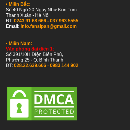
• Miền Nam:
Văn phòng đại diện 1:
Số 391/10H Điện Biên Phủ,
Phường 25 -
Q. Bình Thạnh
ĐT:
028.22.639.666 - 0983.144.902
Thuốc nam chữa các bệnh về Gout, Xương Khớp, Dạ Dày, Sinh Lý, Sỏi Thận,
Gan, Tiểu Đường © 2026
Designed by
Fansipan Company