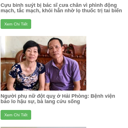
Cựu binh suýt bị bác sĩ cưa chân vì phình động
mạch, tắc mạch, khỏi hẳn nhờ lọ thuốc trị tai biến
Xem Chi Tiết
Người phụ nữ đột quỵ ở Hải Phòng: Bệnh viện
bảo lo hậu sự, bà lang cứu sống
Xem Chi Tiết