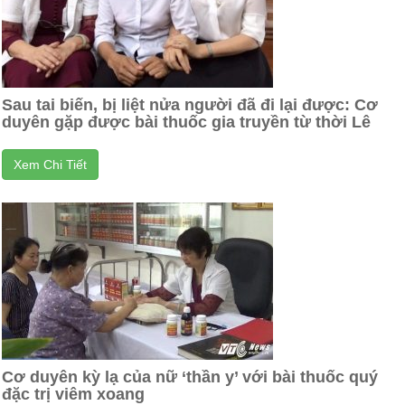
Sau tai biến, bị liệt nửa người đã đi lại được: Cơ
duyên gặp được bài thuốc gia truyền từ thời Lê
Xem Chi Tiết
Cơ duyên kỳ lạ của nữ ‘thần y’ với bài thuốc quý
đặc trị viêm xoang