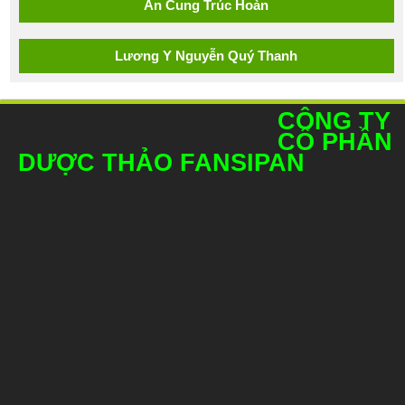
CÔNG TY
CỔ PHẦN
DƯỢC THẢO FANSIPAN
• Miền Bắc:
Số 40 Ngõ 20 Ngụy Như Kon Tum
Thanh
Xuân - Hà Nội
ĐT:
0243.91.68.666 -
037.963.5555
Email:
info.fansipan@gmail.com