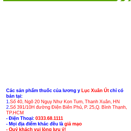
Các sản phẩm thuốc của lương y
Lục Xuân Út
chỉ có
bán tại:
1.
Số 40, Ngõ 20 Ngụy Như Kon Tum, Thanh Xuân, HN
2.
Số 391/10H đường Điện Biên Phủ, P. 25,Q. Bình Thạnh,
TP.HCM
- Điện Thoại:
0333.68.1111
- Mọi địa điểm khác đều là
giả mạo
- Quý khách vui lòng lưu ý!