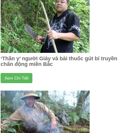
‘Thần y’ người Giáy và bài thuốc gút bí truyền
chấn động miền Bắc
Xem Chi Tiết